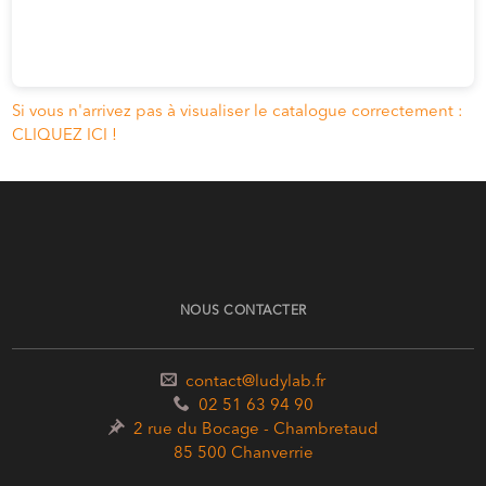
Si vous n'arrivez pas à visualiser le catalogue correctement :
CLIQUEZ ICI !
NOUS CONTACTER
contact@ludylab.fr
02 51 63 94 90
2 rue du Bocage - Chambretaud
85 500 Chanverrie