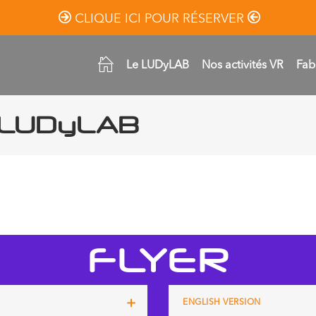
CLIQUE ICI POUR RÉSERVER
Le LUDyLAB
Nos activités VR
Fab
 LUDyLAB
ENTATION L
FLYER
ENGLISH VERSION