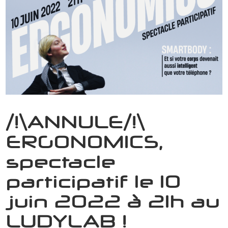
/!\ANNULE/!\
ERGONOMICS,
spectacle
participatif le 10
juin 2022 à 21h au
LUDYLAB !