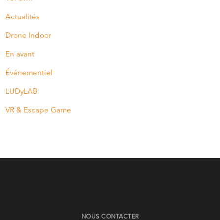
Actualités
Drone Indoor
En avant
Événementiel
LUDyLAB
VR & Escape Game
NOUS CONTACTER