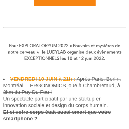
Pour EXPLORATORYUM 2022 « Pouvoirs et mystères de
notre cerveau », le LUDYLAB organise deux évènements
EXCEPTIONNELS les 10 et 12 juin 2022.
VENDREDI 10 JUIN à 21h :
Après Paris, Berlin,
Montréal… ERGONOMICS joue à Chambretaud, à
3km du Puy Du Fou !
Un spectacle participatif par une startup en
innovation sociale et design du corps humain.
Et si votre corps était aussi smart que votre
smartphone ?