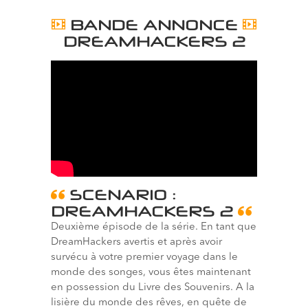
BANDE ANNONCE
DREAMHACKERS 2
SCENARIO :
DREAMHACKERS 2
Deuxième épisode de la série. En tant que
DreamHackers avertis et a
près avoir
survécu à votre premier voyage dans le
monde des songes, vous êtes maintenant
en possession du Livre des Souvenirs. A la
lisière du monde des rêves, en quête de