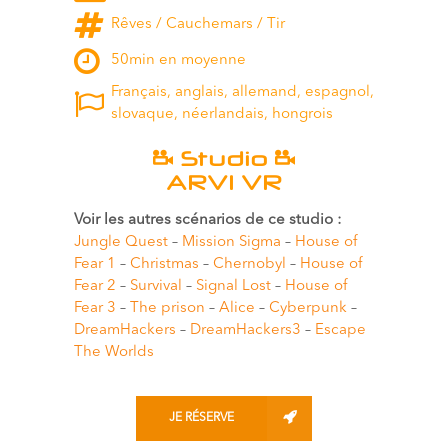
Rêves / Cauchemars / Tir
50min en moyenne
Français, anglais, allemand, espagnol,
slovaque, néerlandais, hongrois
Studio
ARVI VR
Voir les autres scénarios de ce studio :
Jungle Quest
–
Mission Sigma
–
House of
Fear 1
–
Christmas
–
Chernobyl
–
House of
Fear 2
–
Survival
–
Signal Lost
–
House of
Fear 3
–
The prison
–
Alice
–
Cyberpunk
–
DreamHackers
–
DreamHackers3
–
Escape
The Worlds
JE RÉSERVE